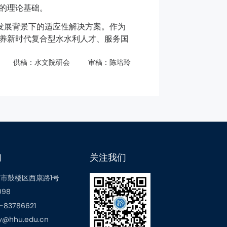
的理论基础。
发展背景下的适应性解决方案。作为
养新时代复合型水水利人才、服务国
供稿：水文院研会
审稿：陈培玲
们
关注我们
市鼓楼区西康路1号
098
83786621
@hhu.edu.cn